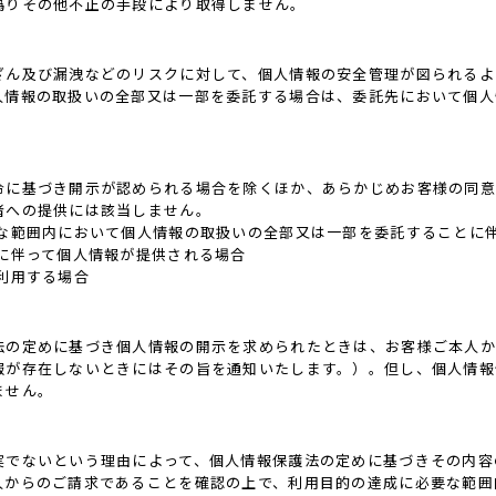
偽りその他不正の手段により取得しません。
ざん及び漏洩などのリスクに対して、個人情報の安全管理が図られるよ
人情報の取扱いの全部又は一部を委託する場合は、委託先において個人
令に基づき開示が認められる場合を除くほか、あらかじめお客様の同意
者への提供には該当しません。
要な範囲内において個人情報の取扱いの全部又は一部を委託することに
に伴って個人情報が提供される場合
利用する場合
法の定めに基づき個人情報の開示を求められたときは、お客様ご本人か
報が存在しないときにはその旨を通知いたします。）。但し、個人情報
ません。
実でないという理由によって、個人情報保護法の定めに基づきその内容
人からのご請求であることを確認の上で、利用目的の達成に必要な範囲