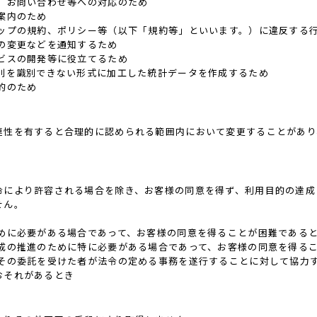
、お問い合わせ等への対応のため
案内のため
ョップの規約、ポリシー等（以下「規約等」といいます。）に違反する
の変更などを通知するため
ビスの開発等に役立てるため
個別を識別できない形式に加工した統計データを作成するため
的のため
連性を有すると合理的に認められる範囲内において変更することがあり
令により許容される場合を除き、お客様の同意を得ず、利用目的の達成
せん。
ために必要がある場合であって、お客様の同意を得ることが困難である
育成の推進のために特に必要がある場合であって、お客様の同意を得る
はその委託を受けた者が法令の定める事務を遂行することに対して協力
おそれがあるとき