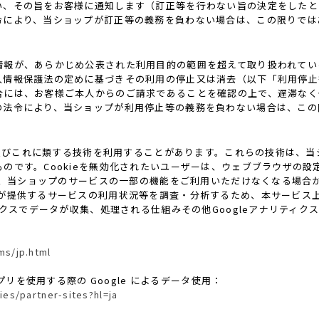
い、その旨をお客様に通知します（訂正等を行わない旨の決定をしたと
令により、当ショップが訂正等の義務を負わない場合は、この限りでは
情報が、あらかじめ公表された利用目的の範囲を超えて取り扱われてい
人情報保護法の定めに基づきその利用の停止又は消去（以下「利用停止
合には、お客様ご本人からのご請求であることを確認の上で、遅滞なく
の法令により、当ショップが利用停止等の義務を負わない場合は、この
ie及びこれに類する技術を利用することがあります。これらの技術は、
です。Cookieを無効化されたいユーザーは、ウェブブラウザの設定
ると、当ショップのサービスの一部の機能をご利用いただけなくなる場合
供するサービスの利用状況等を調査・分析するため、本サービス上に Goo
ティクスでデータが収集、処理される仕組みその他Googleアナリティ
ms/jp.html
プリを使用する際の Google によるデータ使用：
ies/partner-sites?hl=ja